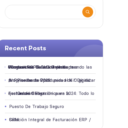
Recent Posts
Cómo el RGPD Está Transformando las Condiciones de Venta en los eCommerce: Guía Completa para Mantener tu Tienda Online a la Vanguardia
Ampliación de Plazo para el Kit Digital: ¡No Pierdas la Oportunidad de Digitalizar tu Pyme hasta 2025!
Fechas de Obligación para la Facturación Electrónica en 2024: Todo lo que Debes Saber
Puesto De Trabajo Seguro
Solución Integral de Facturación ERP / CRM