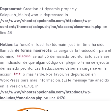
Deprecated
: Creation of dynamic property
Salepush_Main::$woo is deprecated in
/var/www/vhosts/opcionalia.com/httpdocs/wp-
content/themes/salepush/inc/classes/class-main.php
on
line
44
Notice
: La función _load_textdomain_just_in_time ha sido
llamada
de forma incorrecta
. La carga de la traducción para el
dominio
se activó demasiado pronto. Esto suele ser
salepush
un indicador de que algún código del plugin o tema se ejecuta
demasiado pronto. Las traducciones deberían cargarse en la
acción
o más tarde. Por favor, ve
depuración en
init
WordPress
para más información. (Este mensaje fue añadido
en la versión 6.7.0). in
/var/www/vhosts/opcionalia.com/httpdocs/wp-
includes/functions.php
on line
6170