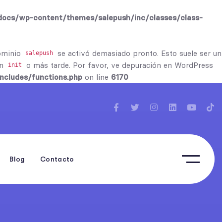
ocs/wp-content/themes/salepush/inc/classes/class-
dominio
se activó demasiado pronto. Esto suele ser un
salepush
ón
o más tarde. Por favor, ve
depuración en WordPress
init
cludes/functions.php
on line
6170
Blog
Contacto