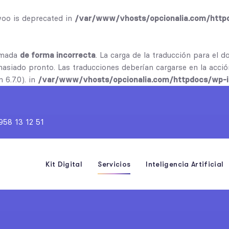
woo is deprecated in
/var/www/vhosts/opcionalia.com/httpd
lamada
de forma incorrecta
. La carga de la traducción para el 
masiado pronto. Las traducciones deberían cargarse en la acci
 6.7.0). in
/var/www/vhosts/opcionalia.com/httpdocs/wp-in
958 13 12 51
Kit Digital
Servicios
Inteligencia Artificial