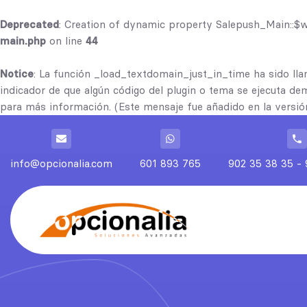
Deprecated
: Creation of dynamic property Salepush_Main::$
main.php
on line
44
Notice
: La función _load_textdomain_just_in_time ha sido l
indicador de que algún código del plugin o tema se ejecuta de
para más información. (Este mensaje fue añadido en la versión
info@opcionalia.com
601 893 765
902 35 38 35 - 