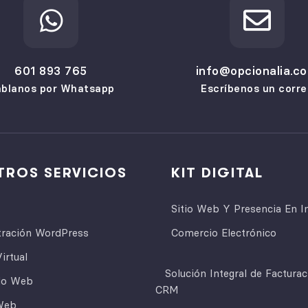
601 893 765
info@opcionalia.c
blanos por Whatsapp
Escríbenos un corre
TROS SERVICIOS
KIT DIGITAL
Sitio Web Y Presencia En I
tración WordPress
Comercio Electrónico
irtual
Solución Integral de Factura
lo Web
CRM
Web